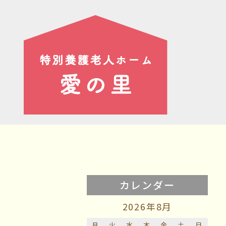
ブログ
BLOG
カレンダー
2026年8月
月
火
水
木
金
土
日